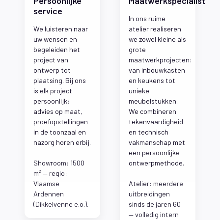
Persoonlijke
Maatwerkspecialist
service
In ons ruime
We luisteren naar
atelier realiseren
uw wensen en
we zowel kleine als
begeleiden het
grote
project van
maatwerkprojecten:
ontwerp tot
van inbouwkasten
plaatsing. Bij ons
en keukens tot
is elk project
unieke
persoonlijk:
meubelstukken.
advies op maat,
We combineren
proefopstellingen
tekenvaardigheid
in de toonzaal en
en technisch
nazorg horen erbij.
vakmanschap met
een persoonlijke
Showroom: 1500
ontwerpmethode.
m² — regio:
Vlaamse
Atelier: meerdere
Ardennen
uitbreidingen
(Dikkelvenne e.o.).
sinds de jaren 60
— volledig intern