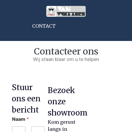
CONTACT
Contacteer ons
Wij staan klaar om u te helpen
Stuur
Bezoek
ons een
onze
bericht
showroom
E
Naam
*
-
Kom gerust
m
langs in
a