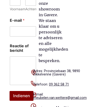
onze
i
l
showroom
Voornaam
Achternaam
b
in Gavere.
e
E-mail
*
We staan
r
klaar om u
i
c
persoonlijk
h
te adviseren
t
en alle
N
Reactie of
mogelijkheden
a
bericht
a
te
m
bespreken.
Adres: Provinciebaan 38, 9890
Dikkelvenne (Gavere)
Telefoon:
09 362 58 71
E-mail:
Indienen
meubelen.van.wettere@gmail.com